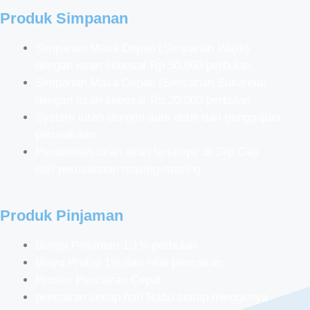
Produk Simpanan
Simpanan Masa Depan (Simpanan Wajib)
dengan iuran sebesar Rp 50.000 perbulan
Simpanan Masa Depan (Simpanan Sukarela)
dengan iuran sebesar Rp 20.000 perbulan
System iuran dengan auto debit dari penggajian
perusahaan
Pendebitan iuran akan terlampir di Slip Gaji
dari perusahaan masing-masing
Produk Pinjaman
Bunga Pinjaman 1,1% perbulan
Biaya Profisi 1% dari nilai pencairan
Proses Pencairan Cepat
pencairan setiap hari Rabu setiap minggunya