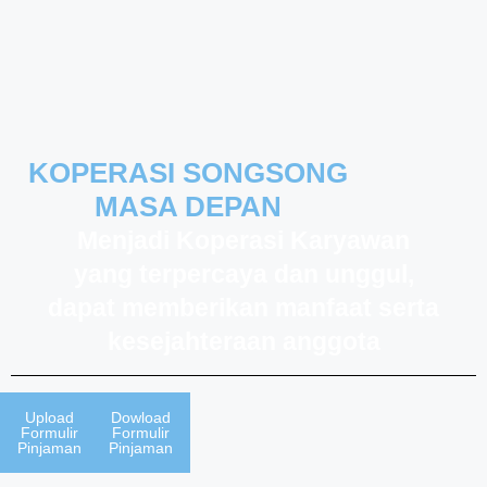
KOPERASI SONGSONG
MASA DEPAN
Menjadi Koperasi Karyawan
yang terpercaya dan unggul,
dapat memberikan manfaat serta
kesejahteraan anggota
Upload
Dowload
Formulir
Formulir
Pinjaman
Pinjaman